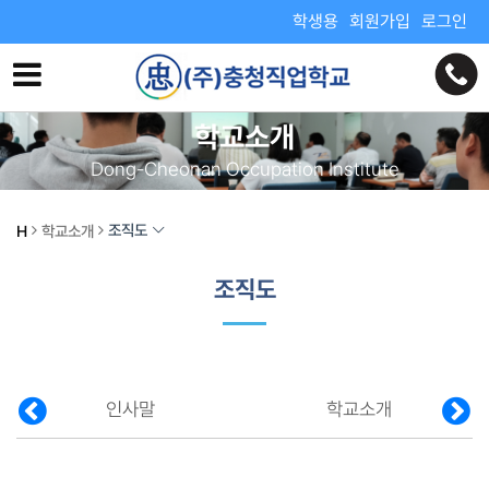
학생용
회원가입
로그인
학교소개
Dong-Cheonan Occupation Institute
조직도
H
학교소개
조직도
인사말
학교소개