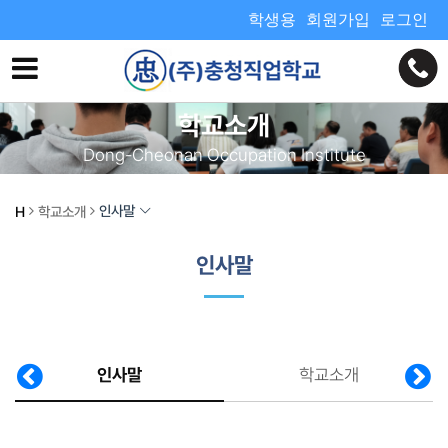
학생용
회원가입
로그인
학교소개
Dong-Cheonan Occupation Institute
인사말
H
학교소개
인사말
인사말
학교소개