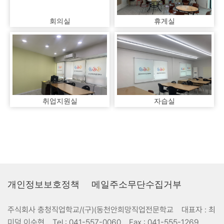
회의실
휴게실
취업지원실
자습실
개인정보보호정책
메일주소무단수집거부
주식회사 충청직업학교/(구)(동천안희망직업전문학교
대표자 :
최
미덕,이수현
Tel :
041-557-0060
Fax :
041-555-1269