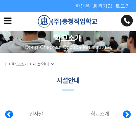
학생용
회원가입
로그인
학교소개
Dong-Cheonan Occupation Institute
H
학교소개
시설안내
시설안내
인사말
학교소개