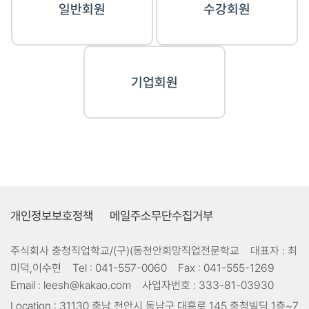
일반회원
수강회원
기업회원
개인정보보호정책
메일주소무단수집거부
주식회사 충청직업학교/(구)(동천안희망직업전문학교
대표자 :
최
미덕,이수현
Tel :
041-557-0060
Fax :
041-555-1269
Email :
leesh@kakao.com
사업자번호 :
333-81-03930
Location :
31130 충남 천안시 동남구 대흥로 145 충청빌딩 1층~7