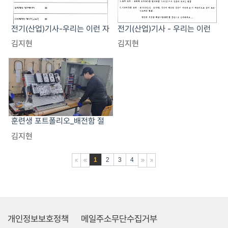
전기(산업)기사-우리는 이런 자
전기(산업)기사 - 우리는 이런
료로 수업합니다!!
자료로 수업합니다!!
김지현
김지현
훈련생 포트폴리오_배전함 절
연저항 측정 실습
김지현
1
2
3
4
개인정보보호정책
메일주소무단수집거부