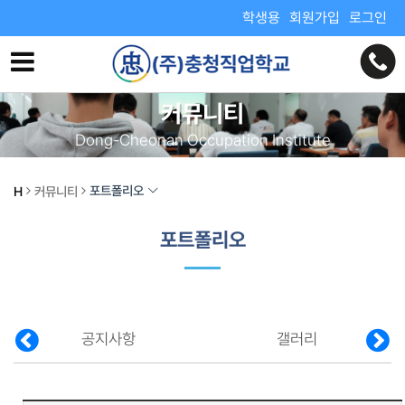
학생용
회원가입
로그인
커뮤니티
Dong-Cheonan Occupation Institute
포트폴리오
H
커뮤니티
포트폴리오
공지사항
갤러리