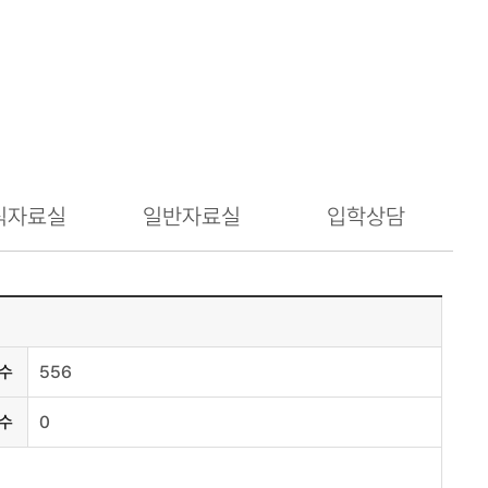
식자료실
일반자료실
입학상담
수
556
수
0