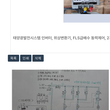
태양광발전시스템 인버터, 위상변환기, FLS급배수 동력제어, 2
목록
인쇄
삭제